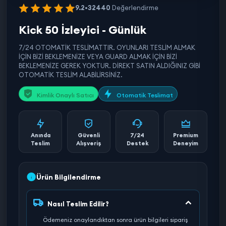
9.2
•
32440
Değerlendirme
Kick 50 İzleyici - Günlük
7/24 OTOMATİK TESLİMATTIR. OYUNLARI TESLİM ALMAK
İÇİN BİZİ BEKLEMENİZE VEYA GUARD ALMAK İÇİN BİZİ
BEKLEMENİZE GEREK YOKTUR. DİREKT SATIN ALDIĞINIZ GİBİ
OTOMATİK TESLİM ALABİLİRSİNİZ.
Kimlik Onaylı Satıcı
Otomatik Teslimat
Anında
Güvenli
7/24
Premium
Teslim
Alışveriş
Destek
Deneyim
Ürün Bilgilendirme
Nasıl Teslim Edilir?
Ödemeniz onaylandıktan sonra ürün bilgileri sipariş