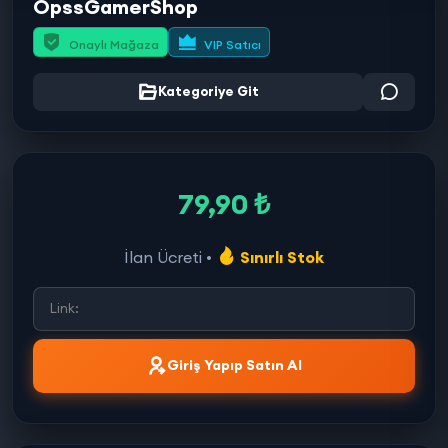
OpssGamerShop
Onaylı Mağaza
VIP Satıcı
Kategoriye Git
79,90 ₺
İlan Ücreti •
Sınırlı Stok
Giriş Yapıp Satın Al