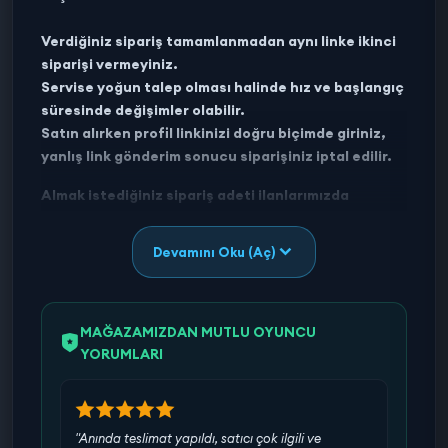
Verdiğiniz sipariş tamamlanmadan aynı linke ikinci
siparişi vermeyiniz.
Servise yoğun talep olması halinde hız ve başlangıç
süresinde değişimler olabilir.
Satın alırken profil linkinizi doğru biçimde giriniz,
yanlış link gönderim sonucu siparişiniz iptal edilir.
Almak istediğiniz sipariş adeti ilanlarımızda
bulunmuyorsa, bir ilanı birden çok alabilirsiniz.
Aldığınız adet kadar gönderim sağlanacaktır.
Devamını Oku (Aç)
MAĞAZAMIZDAN MUTLU OYUNCU
YORUMLARI
"Anında teslimat yapıldı, satıcı çok ilgili ve