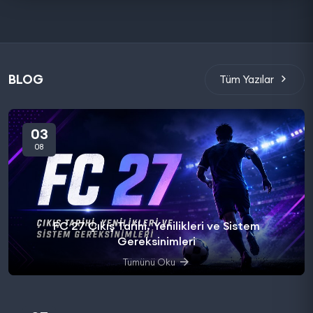
BLOG
Tüm Yazılar
03
08
FC 27 Çıkış Tarihi, Yenilikleri ve Sistem
Gereksinimleri
Tümünü Oku