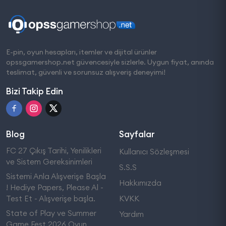
E-pin, oyun hesapları, itemler ve dijital ürünler
opssgamershop.net güvencesiyle sizlerle. Uygun fiyat, anında
teslimat, güvenli ve sorunsuz alışveriş deneyimi!
Bizi Takip Edin
Blog
Sayfalar
FC 27 Çıkış Tarihi, Yenilikleri
Kullanıcı Sözleşmesi
ve Sistem Gereksinimleri
S.S.S
Sistemi Anla Alışverişe Başla
Hakkımızda
! Hediye Papers, Please Al -
Test Et - Alışverişe başla.
KVKK
State of Play ve Summer
Yardım
Game Fest 2026 Oyun