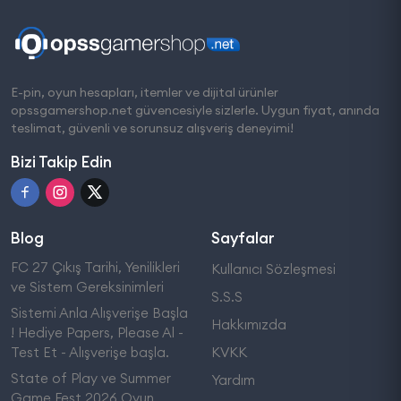
E-pin, oyun hesapları, itemler ve dijital ürünler
opssgamershop.net güvencesiyle sizlerle. Uygun fiyat, anında
teslimat, güvenli ve sorunsuz alışveriş deneyimi!
Bizi Takip Edin
Blog
Sayfalar
FC 27 Çıkış Tarihi, Yenilikleri
Kullanıcı Sözleşmesi
ve Sistem Gereksinimleri
S.S.S
Sistemi Anla Alışverişe Başla
Hakkımızda
! Hediye Papers, Please Al -
Test Et - Alışverişe başla.
KVKK
State of Play ve Summer
Yardım
Game Fest 2026 Oyun