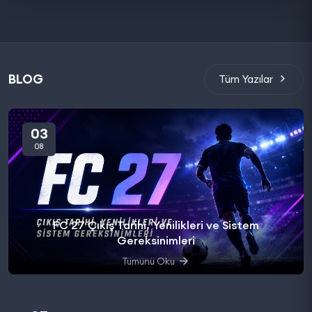
BLOG
Tüm Yazılar
03
08
FC 27 Çıkış Tarihi, Yenilikleri ve Sistem
Gereksinimleri
Tümünü Oku