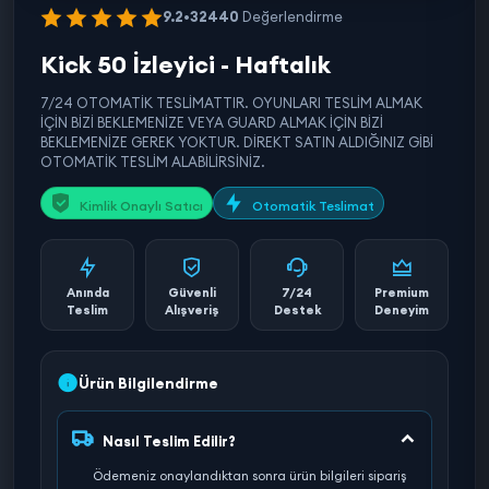
9.2
•
32440
Değerlendirme
Kick 50 İzleyici - Haftalık
7/24 OTOMATİK TESLİMATTIR. OYUNLARI TESLİM ALMAK
İÇİN BİZİ BEKLEMENİZE VEYA GUARD ALMAK İÇİN BİZİ
BEKLEMENİZE GEREK YOKTUR. DİREKT SATIN ALDIĞINIZ GİBİ
OTOMATİK TESLİM ALABİLİRSİNİZ.
Kimlik Onaylı Satıcı
Otomatik Teslimat
Anında
Güvenli
7/24
Premium
Teslim
Alışveriş
Destek
Deneyim
Ürün Bilgilendirme
Nasıl Teslim Edilir?
Ödemeniz onaylandıktan sonra ürün bilgileri sipariş