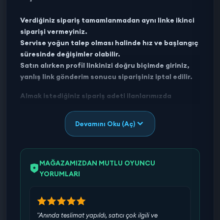
Verdiğiniz sipariş tamamlanmadan aynı linke ikinci
siparişi vermeyiniz.
Servise yoğun talep olması halinde hız ve başlangıç
süresinde değişimler olabilir.
Satın alırken profil linkinizi doğru biçimde giriniz,
yanlış link gönderim sonucu siparişiniz iptal edilir.
Almak istediğiniz sipariş adeti ilanlarımızda
bulunmuyorsa, bir ilanı birden çok alabilirsiniz.
Aldığınız adet kadar gönderim sağlanacaktır.
Devamını Oku (Aç)
MAĞAZAMIZDAN MUTLU OYUNCU
YORUMLARI
"Anında teslimat yapıldı, satıcı çok ilgili ve