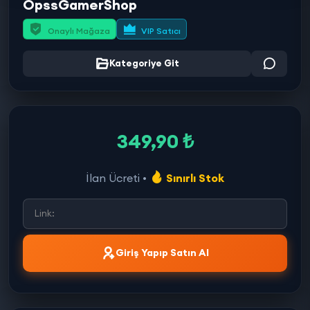
OpssGamerShop
Onaylı Mağaza
VIP Satıcı
Kategoriye Git
349,90 ₺
İlan Ücreti •
Sınırlı Stok
Giriş Yapıp Satın Al