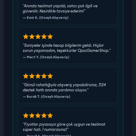
"Anında teslimat yapıldı, satıcı çok ilgili ve
teslimat öncesi özenle kontrol edilip tarafınıza
güvenilir. Kesinlikle tavsiye ederim!"
iletilmektedir.
— Emir K. (Onaylı Alışveriş)
•Sorunsuz Oynayış: Diğer satıcılardan farkımız
verdiğimiz tüm hesaplar maili ile verilmektedir.
Hesabıma biri girer mi sorularından kafanızı
yormayın. OpssGamerShop ile şimdi mailli hesap
"Saniyeler içinde hesap bilgilerim geldi. Hiçbir
satın alın!
sorun yaşamadım, teşekkürler OpssGamerShop."
— Mert Y. (Onaylı Alışveriş)
Hesap bilgileri değişebildiği için teslimattan sonra
tüm sorumluluk alıcıya aittir. (Verdiğimiz ürünler
maili değişen olduğu için bu teslimat sonrası
firmamızı korumayı amaçlar)
"Gönül rahatlığıyla alışveriş yapabilirsiniz, 7/24
destek hattı anında yardımcı oluyor."
Fırsatı kaçırma, hemen Valorant hesabı satın al ve
— Burak T. (Onaylı Alışveriş)
oyun keyfini zirveye taşı! OpssGamerShop
güvencesiyle alışverişin tadını çıkar!
"Fiyatlar piyasaya göre çok uygun ve teslimat
süper hızlı. 1 numarasınız!"
— Yusuf A. (Onaylı Alışveriş)