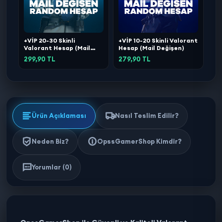
+VİP 20-30 Skinli
+VİP 10-20 Skinli Valorant
Valorant Hesap (Mail
Hesap (Mail Değişen)
Değişen)
299,90 TL
279,90 TL
Ürün Açıklaması
Nasıl Teslim Edilir?
Neden Biz?
OpssGamerShop Kimdir?
Yorumlar (0)