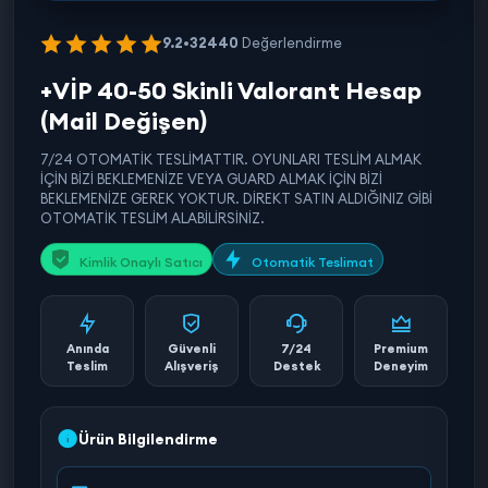
9.2
•
32440
Değerlendirme
+VİP 40-50 Skinli Valorant Hesap
(Mail Değişen)
7/24 OTOMATİK TESLİMATTIR. OYUNLARI TESLİM ALMAK
İÇİN BİZİ BEKLEMENİZE VEYA GUARD ALMAK İÇİN BİZİ
BEKLEMENİZE GEREK YOKTUR. DİREKT SATIN ALDIĞINIZ GİBİ
OTOMATİK TESLİM ALABİLİRSİNİZ.
Kimlik Onaylı Satıcı
Otomatik Teslimat
Anında
Güvenli
7/24
Premium
Teslim
Alışveriş
Destek
Deneyim
Ürün Bilgilendirme