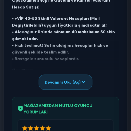
OpssGamerShop ile Güvenli ve Kaliteli Valorant
Hesap Satışı!
• +VİP 40-50 Skinli Valorant Hesapları (Mail
Değiştirilebilir) uygun fiyatlarla şimdi satın al!
• Alacağınız üründe minmum 40 maksimum 50 skin
çıkmaktadır.
• Hızlı teslimat! Satın aldığınız hesaplar hızlı ve
güvenli şekilde teslim edilir.
• Rastgele sunuculu hesaplardır.
Özellikler:
•Skin sayısı: İlanda başlığında belirtilen skin sayısı
Devamını Oku (Aç)
altında asla eksik skin çıkmamaktadır.
•Yükseltme: Hesaplarda yükseltmeler ve renk
değiştiricileri skin olarak sayılmaktadır.
•Tam erişim: Hesabın tüm bilgileri değiştirilebilir,
MAĞAZAMIZDAN MUTLU OYUNCU
kendi adınıza alabilirsiniz.
YORUMLARI
•Kaliteli Hesaplar: Satılan tüm hesaplarımız
piyasanın en kaliteli hesaplarıdır.
•Kontrol Edilmiş Hesaplar: Tüm hesaplarımız