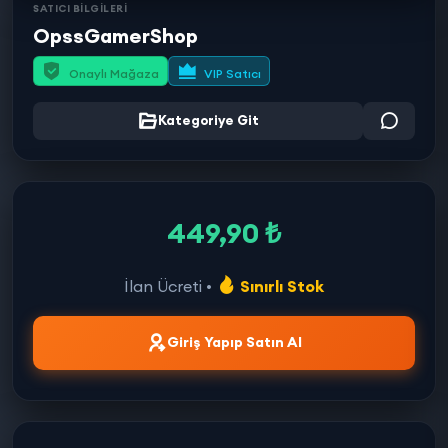
SATICI BİLGİLERİ
OpssGamerShop
Onaylı Mağaza
VIP Satıcı
Kategoriye Git
449,90 ₺
İlan Ücreti •
Sınırlı Stok
Giriş Yapıp Satın Al