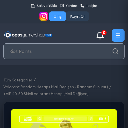
Bakiye Yükle
Yardım
İletişim
Giriş
Kayıt Ol
0
Tüm Kategoriler
Valorant Random Hesap ( Mail Değişen - Random Sunucu )
+VİP 40-50 Skinli Valorant Hesap (Mail Değişen)