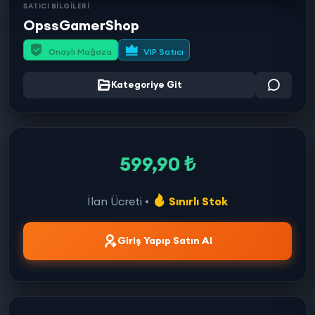
SATICI BİLGİLERİ
OpssGamerShop
Onaylı Mağaza
VIP Satıcı
Kategoriye Git
599,90 ₺
İlan Ücreti •
Sınırlı Stok
Giriş Yapıp Satın Al