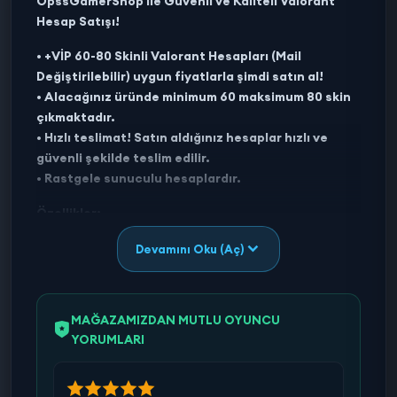
OpssGamerShop ile Güvenli ve Kaliteli Valorant
Hesap Satışı!
• +VİP 60-80 Skinli Valorant Hesapları (Mail
Değiştirilebilir) uygun fiyatlarla şimdi satın al!
• Alacağınız üründe minimum 60 maksimum 80 skin
çıkmaktadır.
• Hızlı teslimat! Satın aldığınız hesaplar hızlı ve
güvenli şekilde teslim edilir.
• Rastgele sunuculu hesaplardır.
Özellikler:
•Skin sayısı: İlanda başlığında belirtilen skin sayısı
Devamını Oku (Aç)
altında asla eksik skin çıkmamaktadır.
•Yükseltme: Hesaplarda yükseltmeler ve renk
değiştiricileri skin olarak sayılmaktadır.
•Tam erişim: Hesabın tüm bilgileri değiştirilebilir,
MAĞAZAMIZDAN MUTLU OYUNCU
kendi adınıza alabilirsiniz.
YORUMLARI
•Kaliteli Hesaplar: Satılan tüm hesaplarımız
piyasanın en kaliteli hesaplarıdır.
•Kontrol Edilmiş Hesaplar: Tüm hesaplarımız