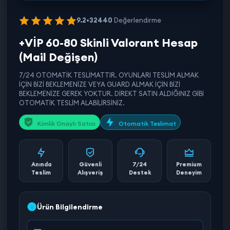
9.2
•
32440
Değerlendirme
+VİP 60-80 Skinli Valorant Hesap
(Mail Değişen)
7/24 OTOMATİK TESLİMATTIR. OYUNLARI TESLİM ALMAK
İÇİN BİZİ BEKLEMENİZE VEYA GUARD ALMAK İÇİN BİZİ
BEKLEMENİZE GEREK YOKTUR. DİREKT SATIN ALDIĞINIZ GİBİ
OTOMATİK TESLİM ALABİLİRSİNİZ.
Kimlik Onaylı Satıcı
Otomatik Teslimat
Anında
Güvenli
7/24
Premium
Teslim
Alışveriş
Destek
Deneyim
Ürün Bilgilendirme