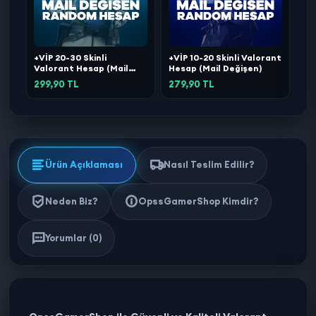
+VİP 20-30 Skinli
+VİP 10-20 Skinli Valorant
Valorant Hesap (Mail
Hesap (Mail Değişen)
Değişen)
299,90 TL
279,90 TL
Ürün Açıklaması
Nasıl Teslim Edilir?
Neden Biz?
OpssGamerShop Kimdir?
Yorumlar (0)