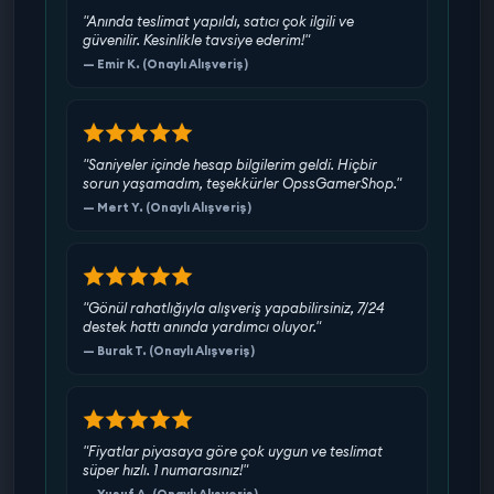
"Anında teslimat yapıldı, satıcı çok ilgili ve
teslimat öncesi özenle kontrol edilip tarafınıza
güvenilir. Kesinlikle tavsiye ederim!"
iletilmektedir.
— Emir K. (Onaylı Alışveriş)
•Sorunsuz Oynayış: Diğer satıcılardan farkımız
verdiğimiz tüm hesaplar maili ile verilmektedir.
Hesabıma biri girer mi sorularından kafanızı
yormayın. OpssGamerShop ile şimdi mailli hesap
"Saniyeler içinde hesap bilgilerim geldi. Hiçbir
satın alın!
sorun yaşamadım, teşekkürler OpssGamerShop."
— Mert Y. (Onaylı Alışveriş)
Hesap bilgileri değişebildiği için teslimattan sonra
tüm sorumluluk alıcıya aittir. (Verdiğimiz ürünler
maili değişen olduğu için bu teslimat sonrası
firmamızı korumayı amaçlar)
"Gönül rahatlığıyla alışveriş yapabilirsiniz, 7/24
destek hattı anında yardımcı oluyor."
Fırsatı kaçırma, hemen Valorant hesabı satın al ve
— Burak T. (Onaylı Alışveriş)
oyun keyfini zirveye taşı! OpssGamerShop
güvencesiyle alışverişin tadını çıkar!
"Fiyatlar piyasaya göre çok uygun ve teslimat
süper hızlı. 1 numarasınız!"
— Yusuf A. (Onaylı Alışveriş)